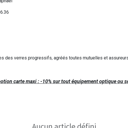
aphael
36.36
tes des verres progressifs, agréés toutes mutuelles et assureurs
tion carte maxi : -10% sur tout équipement optique ou so
Aucun article défini