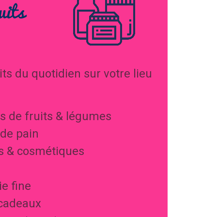
uits
ts du quotidien sur votre lieu
s de fruits & légumes
de pain
s & cosmétiques
ie fine
 cadeaux