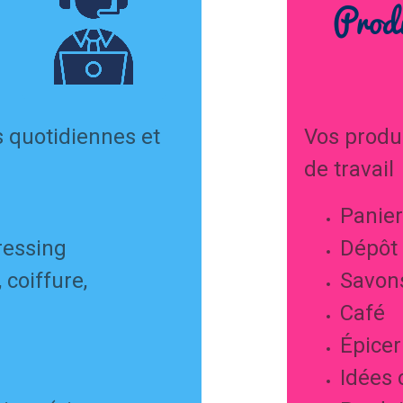
Prod
s quotidiennes et
Vos produi
de travail
Panier
ressing
Dépôt 
coiffure,
Savon
Café
Épicer
Idées